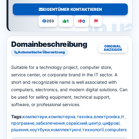
EIGENTÜMER KONTAKTIEREN
1
0
253
Domainbeschreibung
ORIGINAL
ANZEIGEN
Automatische Übersetzung
Suitable for a technology project, computer store,
service center, or corporate brand in the IT sector. A
short and recognizable name is well associated with
computers, electronics, and modern digital solutions. Can
be used for selling equipment, technical support,
software, or professional services.
Tags:
компютери
,
компютерна
,
техніка
,
електроніка
,
іт
,
програмне
,
забезпечення
,
сервісний
,
центр
,
цифрові
,
рішення
,
ноутбуки
,
комплектуючі
,
технології
,
computers