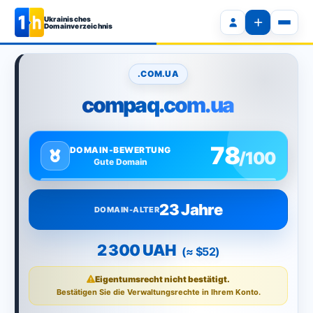
Ukrainisches
Domainverzeichnis
.COM.UA
compaq.com.ua
78
DOMAIN-BEWERTUNG
/100
Gute Domain
23 Jahre
DOMAIN-ALTER
2 300 UAH
(≈ $52)
Eigentumsrecht nicht bestätigt.
Bestätigen Sie die Verwaltungsrechte in Ihrem Konto.