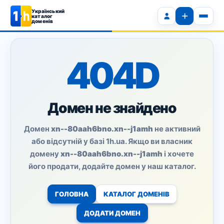
Український
каталог
доменів
404D
Домен не знайдено
Домен
xn--80aah6bno.xn--j1amh
не активний
або відсутній у базі 1h.ua. Якщо ви власник
домену
xn--80aah6bno.xn--j1amh
і хочете
його продати, додайте домен у наш каталог.
ГОЛОВНА
КАТАЛОГ ДОМЕНІВ
ДОДАТИ ДОМЕН