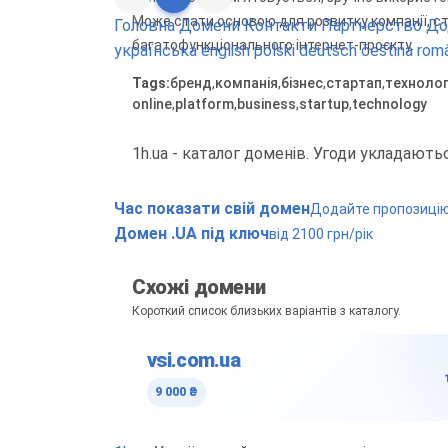
Може стати основою для розвитку компанії, ст
Головна
Домени
Контакти
Партнерство
До
багатофункціонального інтернет-проєкту.
українська
english
polski
deutsch
čeština
rom
Tags:
бренд
,
компанія
,
бізнес
,
стартап
,
технолог
online
,
platform
,
business
,
startup
,
technology
1h.ua - каталог доменів. Угоди укладают
Час показати свій домен
Додайте пропозицію 
Домен .UA під ключ
від 2100 грн/рік
Схожі домени
Короткий список близьких варіантів з каталогу.
vsi.com.ua
9 000 ₴