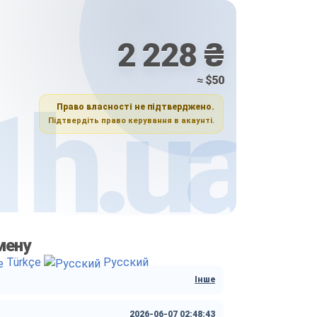
2 228 ₴
≈ $50
Право власності не підтверджено.
Підтвердіть право керування в акаунті.
мену
Türkçe
Русский
Інше
2026-06-07 02:48:43