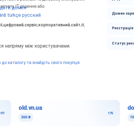
артапу, IT-рішення або
дати домен
Домен зар
ână
türkçe
русский
ії
,
цифровий
,
сервіс
,
корпоративний
,
сайт
,
it
,
Реєстрація
Статус реє
ься напряму між користувачами.
до каталогу та знайдіть свого покупця.
old.vn.ua
do
197
175
300 ₴
70