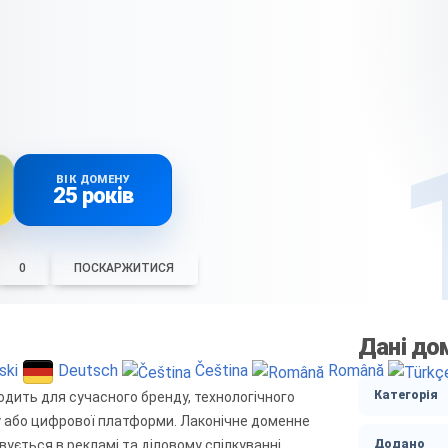
ВІК ДОМЕНУ
25 років
0
ПОСКАРЖИТИСЯ
Дані до
ski
Deutsch
Čeština
Română
Категорія
ходить для сучасного бренду, технологічного
су або цифрової платформи. Лаконічне доменне
вується в рекламі та діловому спілкуванні.
Додано