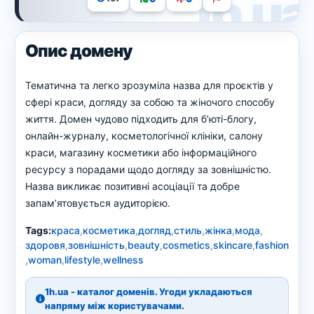
Опис домену
Тематична та легко зрозуміла назва для проєктів у
сфері краси, догляду за собою та жіночого способу
життя. Домен чудово підходить для б’юті-блогу,
онлайн-журналу, косметологічної клініки, салону
краси, магазину косметики або інформаційного
ресурсу з порадами щодо догляду за зовнішністю.
Назва викликає позитивні асоціації та добре
запам’ятовується аудиторією.
Tags:
краса
,
косметика
,
догляд
,
стиль
,
жінка
,
мода
,
здоровя
,
зовнішність
,
beauty
,
cosmetics
,
skincare
,
fashion
,
woman
,
lifestyle
,
wellness
1h.ua - каталог доменів. Угоди укладаються
напряму між користувачами.