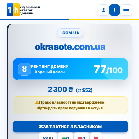
Український
каталог
доменів
.COM.UA
okrasote.com.ua
77
РЕЙТИНГ ДОМЕНУ
/100
Хороший домен
2 300 ₴
(≈ $52)
Право власності не підтверджено.
Підтвердіть право керування в акаунті.
ЗВ’ЯЗАТИСЯ З ВЛАСНИКОМ
0
0
167