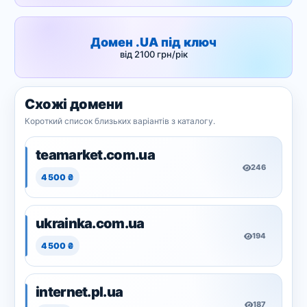
Домен .UA під ключ
від 2100 грн/рік
Схожі домени
Короткий список близьких варіантів з каталогу.
teamarket.com.ua
246
4 500 ₴
ukrainka.com.ua
194
4 500 ₴
internet.pl.ua
187