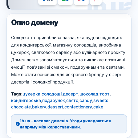
Опис домену
Солодка та приваблива назва, яка чудово підходить
для кондитерської, магазину солодощів, виробника
цукерок, святкового сервісу або кулінарного проєкту.
Домен легко запам’ятовується та викликає позитивні
емоції, пов’язані зі смаком, подарунками та святами.
Може стати основою для яскравого бренду у сфері
десертів і солодкої продукції.
Tags:
цукерка
,
солодощі
,
десерт
,
шоколад
,
торт
,
кондитерська
,
подарунок
,
свято
,
candy
,
sweets
,
chocolate
,
bakery
,
dessert
,
confectionery
,
cake
1h.ua - каталог доменів. Угоди укладаються
напряму між користувачами.