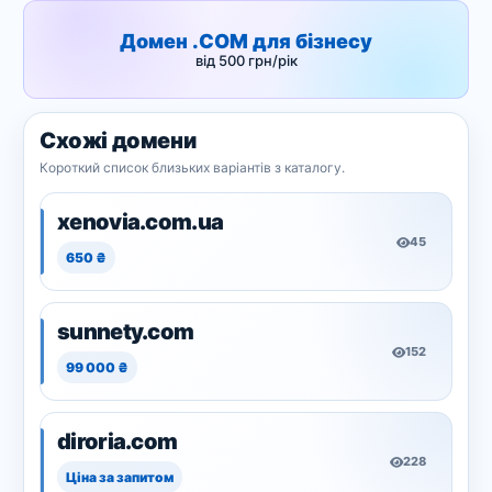
Домен .COM для бізнесу
від 500 грн/рік
Схожі домени
Короткий список близьких варіантів з каталогу.
xenovia.com.ua
45
650 ₴
sunnety.com
152
99 000 ₴
diroria.com
228
Ціна за запитом