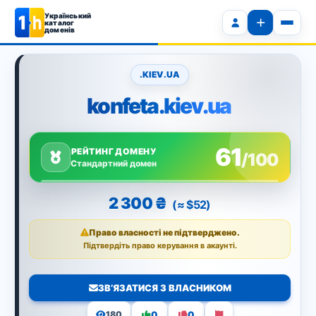
Український
каталог
доменів
.KIEV.UA
konfeta.kiev.ua
61
РЕЙТИНГ ДОМЕНУ
/100
Стандартний домен
2 300 ₴
(≈ $52)
Право власності не підтверджено.
Підтвердіть право керування в акаунті.
ЗВ’ЯЗАТИСЯ З ВЛАСНИКОМ
0
0
180