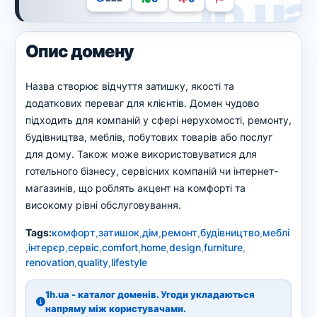
Опис домену
Назва створює відчуття затишку, якості та
додаткових переваг для клієнтів. Домен чудово
підходить для компаній у сфері нерухомості, ремонту,
будівництва, меблів, побутових товарів або послуг
для дому. Також може використовуватися для
готельного бізнесу, сервісних компаній чи інтернет-
магазинів, що роблять акцент на комфорті та
високому рівні обслуговування.
Tags:
комфорт
,
затишок
,
дім
,
ремонт
,
будівництво
,
меблі
,
інтерєр
,
сервіс
,
comfort
,
home
,
design
,
furniture
,
renovation
,
quality
,
lifestyle
1h.ua - каталог доменів. Угоди укладаються
напряму між користувачами.