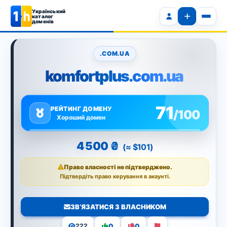
Український
каталог
доменів
.COM.UA
komfortplus.com.ua
71
РЕЙТИНГ ДОМЕНУ
/100
Хороший домен
4 500 ₴
(≈ $101)
Право власності не підтверджено.
Підтвердіть право керування в акаунті.
ЗВ’ЯЗАТИСЯ З ВЛАСНИКОМ
0
0
222