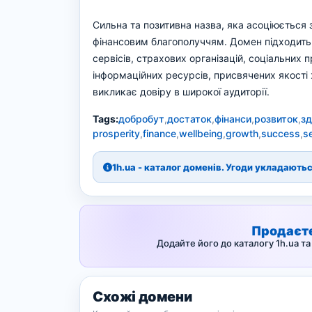
Сильна та позитивна назва, яка асоціюється 
фінансовим благополуччям. Домен підходить 
сервісів, страхових організацій, соціальних 
інформаційних ресурсів, присвячених якості 
викликає довіру в широкої аудиторії.
Tags:
добробут
,
достаток
,
фінанси
,
розвиток
,
з
prosperity
,
finance
,
wellbeing
,
growth
,
success
,
s
1h.ua - каталог доменів. Угоди укладают
Продаєт
Додайте його до каталогу 1h.ua т
Схожі домени