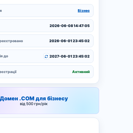
я
Бізнес
2026-06-08 14:47:05
реєстровано
2026-06-01 23:45:02
я до
2027-06-01 23:45:02
еєстрації
Активний
Домен .COM для бізнесу
від 500 грн/рік