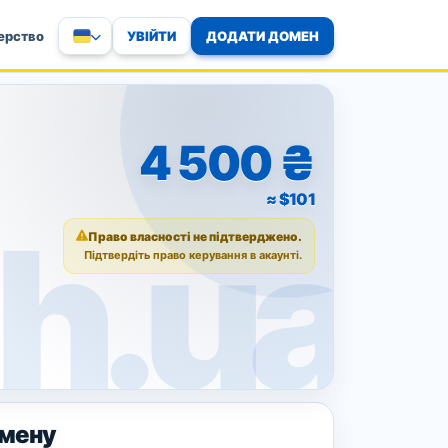
УВІЙТИ
ДОДАТИ ДОМЕН
ерство
4 500 ₴
≈ $101
Право власності не підтверджено.
Підтвердіть право керування в акаунті.
омену