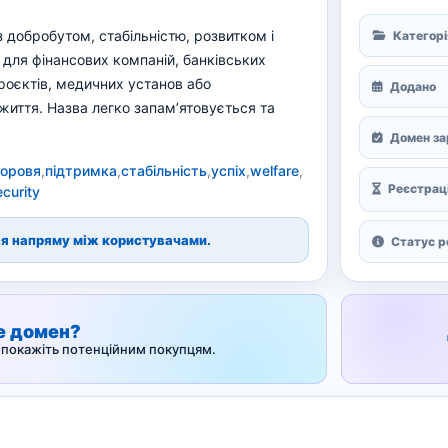
з добробутом, стабільністю, розвитком і
Категорі
для фінансових компаній, банківських
проєктів, медичних установ або
Додано
життя. Назва легко запам’ятовується та
Домен за
доровя
,
підтримка
,
стабільність
,
успіх
,
welfare
,
Реєстраці
ecurity
ься напряму між користувачами.
Статус р
е домен?
а покажіть потенційним покупцям.