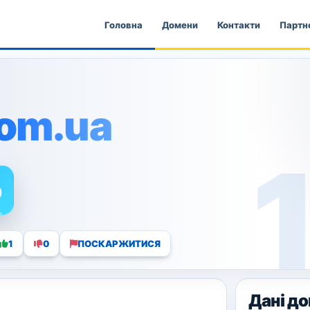
Головна
Домени
Контакти
Партн
com.ua
0
1
0
ПОСКАРЖИТИСЯ
Дані д