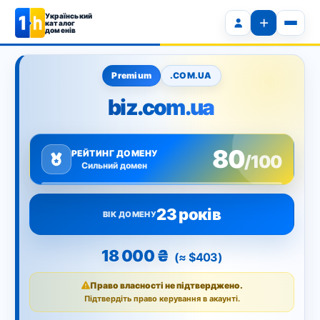
Український
каталог
доменів
Premium
.COM.UA
biz.com.ua
80
РЕЙТИНГ ДОМЕНУ
/100
Сильний домен
23 років
ВІК ДОМЕНУ
18 000 ₴
(≈ $403)
Право власності не підтверджено.
Підтвердіть право керування в акаунті.