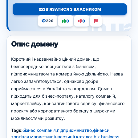
ЗВ’ЯЗАТИСЯ З ВЛАСНИКОМ
0
0
220
Опис домену
Короткий і надзвичайно цінний домен, що
безпосередньо асоціюється з бізнесом,
підприємництвом та комерційною діяльністю. Назва
легко запам’ятовується, однаково добре
сприймається в Україні та за кордоном. Домен
підходить для бізнес-порталу, каталогу компаній,
маркетплейсу, консалтингового сервісу, фінансового
проєкту або корпоративного бренду з широкими
можливостями розвитку.
Tags:
бізнес
,
компанія
,
підприємництво
,
фінанси
,
торгівля
,
маркетинг
,
інвестиції
,
каталог
,
biz
,
business
,