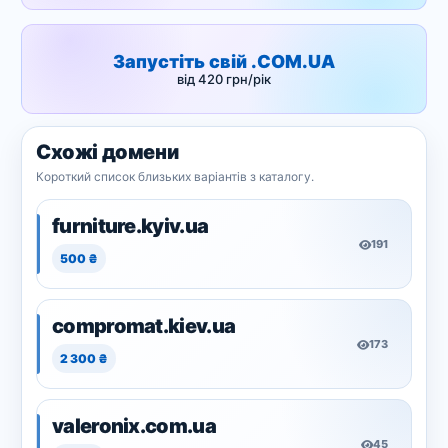
Запустіть свій .COM.UA
від 420 грн/рік
Схожі домени
Короткий список близьких варіантів з каталогу.
furniture.kyiv.ua
191
500 ₴
compromat.kiev.ua
173
2 300 ₴
valeronix.com.ua
45