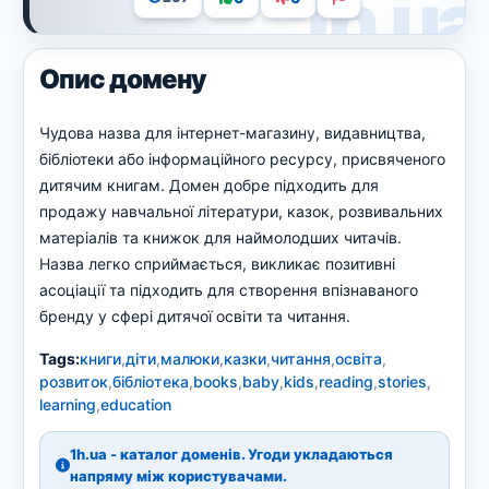
Опис домену
Чудова назва для інтернет-магазину, видавництва,
бібліотеки або інформаційного ресурсу, присвяченого
дитячим книгам. Домен добре підходить для
продажу навчальної літератури, казок, розвивальних
матеріалів та книжок для наймолодших читачів.
Назва легко сприймається, викликає позитивні
асоціації та підходить для створення впізнаваного
бренду у сфері дитячої освіти та читання.
Tags:
книги
,
діти
,
малюки
,
казки
,
читання
,
освіта
,
розвиток
,
бібліотека
,
books
,
baby
,
kids
,
reading
,
stories
,
learning
,
education
1h.ua - каталог доменів. Угоди укладаються
напряму між користувачами.