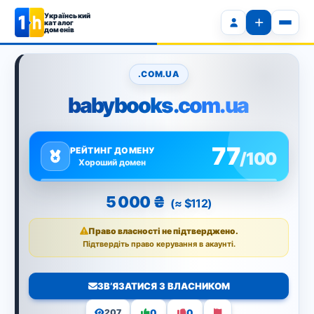
Український
каталог
доменів
.COM.UA
babybooks.com.ua
77
РЕЙТИНГ ДОМЕНУ
/100
Хороший домен
5 000 ₴
(≈ $112)
Право власності не підтверджено.
Підтвердіть право керування в акаунті.
ЗВ’ЯЗАТИСЯ З ВЛАСНИКОМ
0
0
207