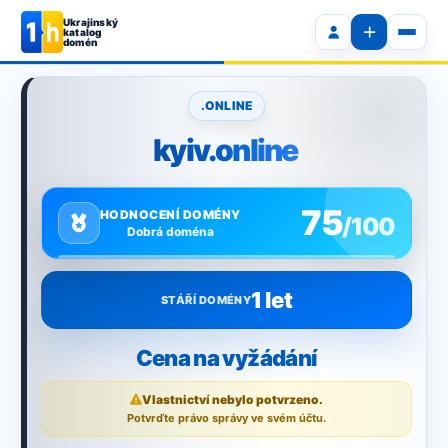
Ukrajinský
katalog
domén
.ONLINE
kyiv.online
75
HODNOCENÍ DOMÉNY
/100
Dobrá doména
1 let
STÁŘÍ DOMÉNY
Cena na vyžádání
Vlastnictví nebylo potvrzeno.
Potvrďte právo správy ve svém účtu.