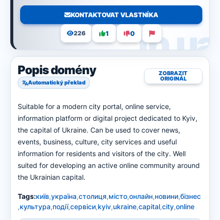
KONTAKTOVAT VLASTNÍKA
1
0
226
Popis domény
ZOBRAZIT
ORIGINÁL
Automatický překlad
Suitable for a modern city portal, online service,
information platform or digital project dedicated to Kyiv,
the capital of Ukraine. Can be used to cover news,
events, business, culture, city services and useful
information for residents and visitors of the city. Well
suited for developing an active online community around
the Ukrainian capital.
Tags:
київ
,
україна
,
столиця
,
місто
,
онлайн
,
новини
,
бізнес
,
культура
,
події
,
сервіси
,
kyiv
,
ukraine
,
capital
,
city
,
online