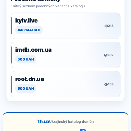
Krátký seznam podobných variant z katalogu.
kyiv.live
218
448 144 UAH
imdb.com.ua
232
500 UAH
root.dn.ua
153
500 UAH
1h.ua
Ukrajinský katalog domén