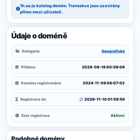
1h.ua je katalog domén. Transakce jsou uzavírány
přímo mezi uživateli.
Údaje o doméně
Kategorie
Geografické
Přidáno
2026-06-16 00:59:09
Doména registrována
2024-11-09 08:07:02
Registrace do
2026-11-10 01:59:59
Stav registrace
Aktivní
Podobné domény