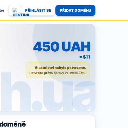
PŘIHLÁSIT SE
PŘIDAT DOMÉNU
tví
450 UAH
≈ $11
Vlastnictví nebylo potvrzeno.
Potvrďte právo správy ve svém účtu.
o doméně