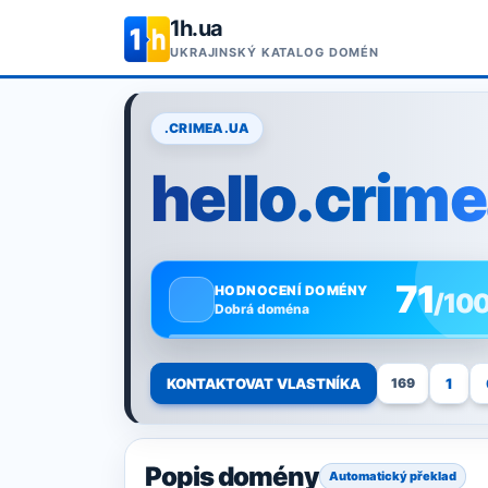
1h.ua
UKRAJINSKÝ KATALOG DOMÉN
.CRIMEA.UA
hello.crim
71
HODNOCENÍ DOMÉNY
/10
Dobrá doména
KONTAKTOVAT VLASTNÍKA
1
169
Popis domény
Automatický překlad