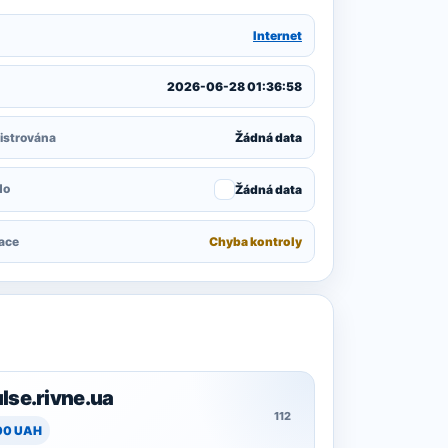
Internet
2026-06-28 01:36:58
istrována
Žádná data
do
Žádná data
race
Chyba kontroly
lse.rivne.ua
112
00 UAH