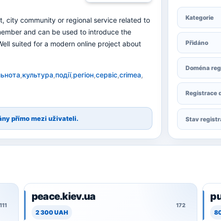
Kategorie
ct, city community or regional service related to
emember and can be used to introduce the
Přidáno
 Well suited for a modern online project about
Doména reg
льнота
,
культура
,
події
,
регіон
,
сервіс
,
crimea
,
Registrace 
ány přímo mezi uživateli.
Stav regist
peace.kiev.ua
pu
111
172
2 300 UAH
8