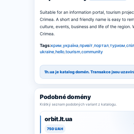
Suitable for an information portal, tourism proje
Crimea. A short and friendly name is easy to r
culture, events, business and life of the region.
Crimea.
Tags:
крим
,
україна
,
привіт
,
портал
,
туризм
,
спі
ukraine
,
hello
,
tourism
,
community
1h.ua je katalog domén. Transakce jsou uzavír
Podobné domény
Krátký seznam podobných variant z katalogu.
orbit.lt.ua
750 UAH