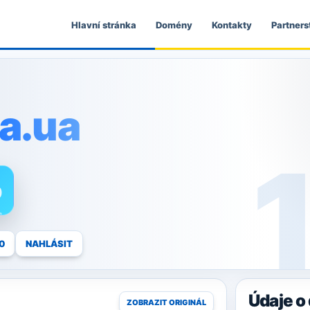
Hlavní stránka
Domény
Kontakty
Partners
ea.ua
0
0
NAHLÁSIT
Údaje 
ZOBRAZIT ORIGINÁL